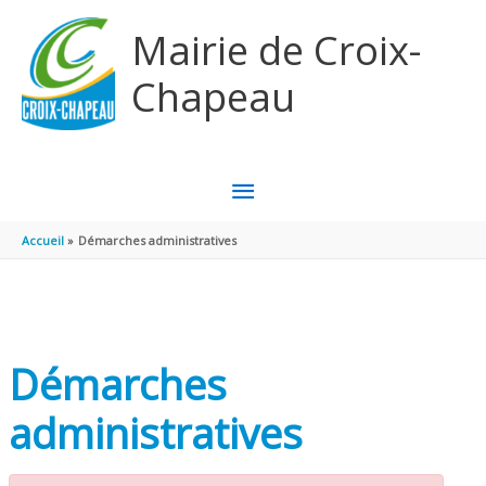
Aller au contenu
Aller au pied de page
Mairie de Croix-
Chapeau
MENU
PRINCIPAL
Accueil
Démarches administratives
Démarches
administratives