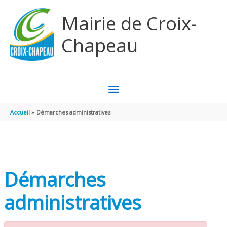
Aller au contenu
Aller au pied de page
Mairie de Croix-
Chapeau
MENU
PRINCIPAL
Accueil
Démarches administratives
Démarches
administratives