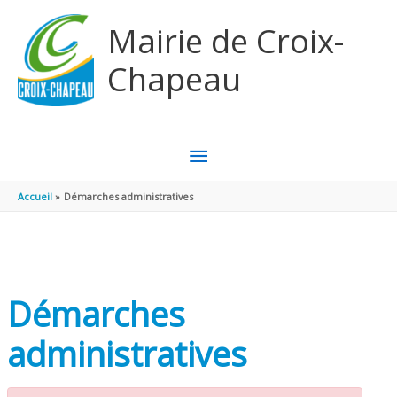
Aller au contenu
Aller au pied de page
Mairie de Croix-
Chapeau
MENU
PRINCIPAL
Accueil
Démarches administratives
Démarches
administratives