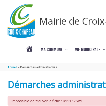
Aller au contenu
Aller au pied de page
Mairie de Croi
MA COMMUNE
VIE MUNICIPALE
PROCHAINS
Accueil
Démarches administratives
ÉVÈNEMENTS
Démarches administrat
Impossible de trouver la fiche : R51157.xml