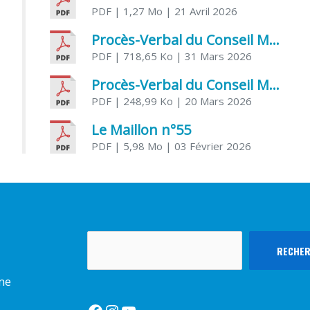
PDF
| 1,27 Mo
| 21 Avril 2026
Procès-Verbal du Conseil Municipal du 31 mars 2026
PDF
| 718,65 Ko
| 31 Mars 2026
Procès-Verbal du Conseil Municipal du 20 mars 2026
PDF
| 248,99 Ko
| 20 Mars 2026
Le Maillon n°55
PDF
| 5,98 Mo
| 03 Février 2026
Rechercher
RECHE
rme
Facebook
Instagram
YouTube