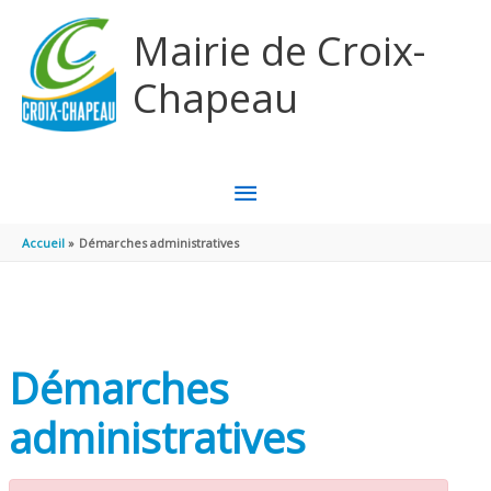
Aller au contenu
Aller au pied de page
Mairie de Croix-
Chapeau
MENU
PRINCIPAL
Accueil
Démarches administratives
Démarches
administratives