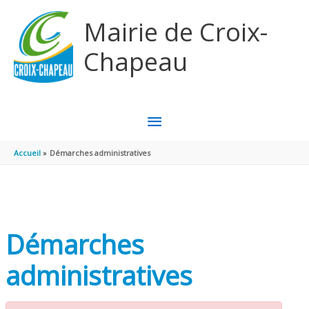
Aller au contenu
Aller au pied de page
Mairie de Croix-
Chapeau
MENU
PRINCIPAL
Accueil
Démarches administratives
Démarches
administratives