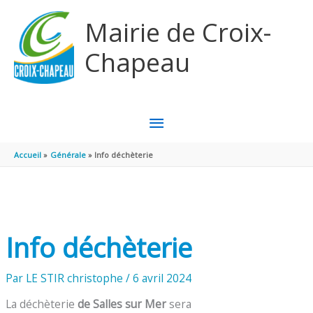
Aller au contenu
Aller au pied de page
Mairie de Croix-
Chapeau
MENU
PRINCIPAL
Accueil
Générale
Info déchèterie
Info déchèterie
Par
LE STIR christophe
/
6 avril 2024
La déchèterie
de Salles sur Mer
sera