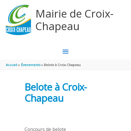
Aller au contenu
Aller au pied de page
Mairie de Croix-
Chapeau
MENU
PRINCIPAL
Accueil
Évenements
Belote à Croix-Chapeau
Belote à Croix-
Chapeau
Concours de belote