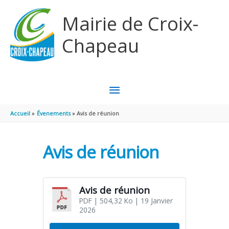
Aller au contenu
Aller au pied de page
Mairie de Croix-
Chapeau
MENU
PRINCIPAL
Accueil
Évenements
Avis de réunion
Avis de réunion
Avis de réunion
PDF
| 504,32 Ko
| 19 Janvier
2026